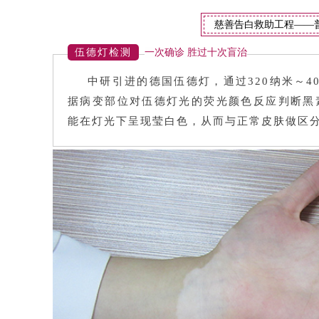
慈善告白救助工程——
伍德灯检测
一次确诊 胜过十次盲治
中研引进的德国伍德灯，通过320纳米～4
据病变部位对伍德灯光的荧光颜色反应判断黑
能在灯光下呈现莹白色，从而与正常皮肤做区