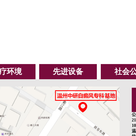
疗环境
先进设备
社会
公
2
10
温