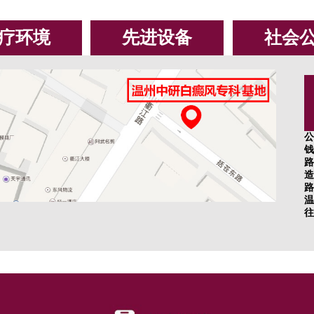
疗环境
先进设备
社会
公
钱
路
造
路
温
往